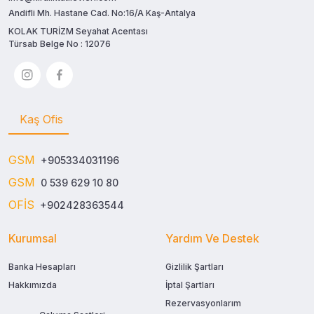
Andifli Mh. Hastane Cad. No:16/A Kaş-Antalya
KOLAK TURİZM Seyahat Acentası
Türsab Belge No : 12076
Kaş Ofis
GSM
+905334031196
GSM
0 539 629 10 80
OFİS
+902428363544
Kurumsal
Yardım Ve Destek
Banka Hesapları
Gizlilik Şartları
Hakkımızda
İptal Şartları
Rezervasyonlarım