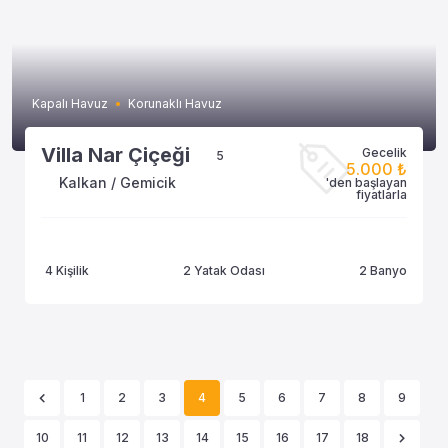
Kapalı Havuz
Korunaklı Havuz
Villa Nar Çiçeği
Gecelik
5
5.000 ₺
Kalkan / Gemicik
'den başlayan
fiyatlarla
4 Kişilik
2 Yatak Odası
2 Banyo
1
2
3
4
5
6
7
8
9
10
11
12
13
14
15
16
17
18