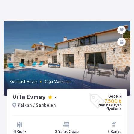
Korunaklı Havuz
Doğa Manzaralı
Villa Evmay
Gecelik
5
7.500 ₺
Kalkan / Sarıbelen
'den başlayan
fiyatlarla
6 Kişilik
3 Yatak Odası
3 Banyo