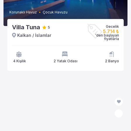
Korunaklı Havuz
Çocuk Havuzu
Villa Tuna
Gecelik
5
5.714 ₺
Kalkan / İslamlar
'den başlayan
fiyatlarla
4 Kişilik
2 Yatak Odası
2 Banyo