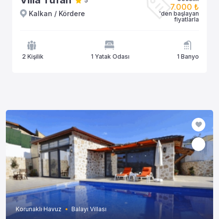
Villa Tufan
5
7.000 ₺
Kalkan / Kördere
'den başlayan
fiyatlarla
2 Kişilik
1 Yatak Odası
1 Banyo
Korunaklı Havuz
Balayı Villası