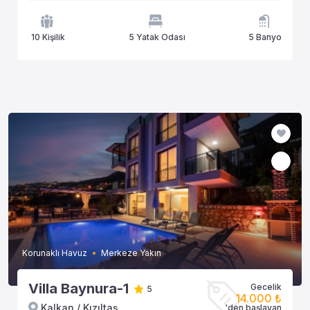
10 Kişilik
5 Yatak Odası
5 Banyo
Korunaklı Havuz
Merkeze Yakın
Villa Baynura-1
Gecelik
5
14.000 ₺
Kalkan / Kızıltaş
'den başlayan