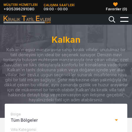
MÜŞTERİ HİZMETLERİ
ÇALIŞMA SAATLERİ
+905396291080
09:00 - 00:00
Favoriler (
0
)
Kalkan
Kalkan'ın eşsiz manzarasına sahip kiralık villalar, unutulmaz bir
tatil deneyimi için ideal bir seçenek sunuyor. Denizin mavi
tonlarıyla buluşan muhteşem manzarasıyla öne çıkan villalar, özel
havuzları ve lüks detaylarıyla konforlu bir konaklama vadediyor.
Kalkan'ın tarihi dokusuna yakın veya doğanın içinde yer alan
villalar, her zevke uygun seçenekler sunarak misafirlerine rüya
gibi bir tatil imkanı sağlıyor. Şehir merkezine olan yakınlığıyla da
dikkat çeken bu villalar, aynı zamanda gizlilik ve huzur arayanlar
için de mükemmel bir tercih olabilir. Kalkan'da kiralık villa tatili
hakkında detaylı bilgi ve rezervasyon için iletişime geçebilir,
hayalinizdeki tatil için adım atabilirsiniz.
Bölge
Tüm Bölgeler
Villa Kategorisi