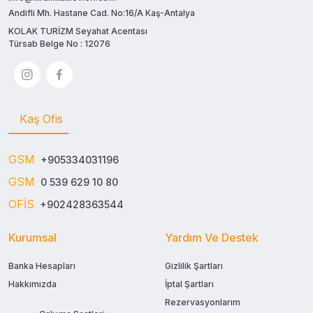
Andifli Mh. Hastane Cad. No:16/A Kaş-Antalya
KOLAK TURİZM Seyahat Acentası
Türsab Belge No : 12076
Kaş Ofis
GSM
+905334031196
GSM
0 539 629 10 80
OFİS
+902428363544
Kurumsal
Yardım Ve Destek
Banka Hesapları
Gizlilik Şartları
Hakkımızda
İptal Şartları
Rezervasyonlarım