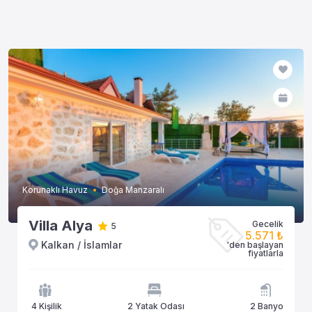
Korunaklı Havuz
Doğa Manzaralı
Villa Alya
Gecelik
5
5.571 ₺
Kalkan / İslamlar
'den başlayan
fiyatlarla
4 Kişilik
2 Yatak Odası
2 Banyo