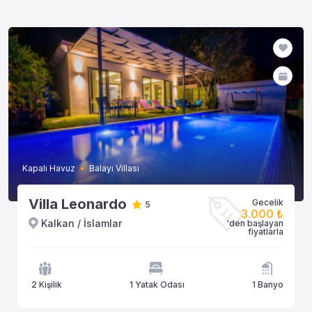
Kapalı Havuz
Balayı Villası
Villa Leonardo
Gecelik
5
3.000 ₺
Kalkan / İslamlar
'den başlayan
fiyatlarla
2 Kişilik
1 Yatak Odası
1 Banyo