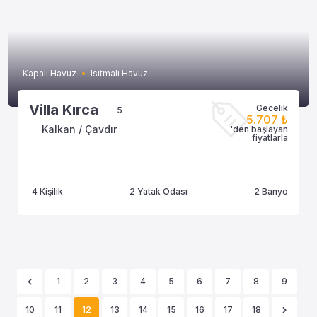
Kapalı Havuz
Isıtmalı Havuz
Villa Kırca
Gecelik
5
5.707 ₺
Kalkan / Çavdır
'den başlayan
fiyatlarla
4 Kişilik
2 Yatak Odası
2 Banyo
1
2
3
4
5
6
7
8
9
10
11
12
13
14
15
16
17
18