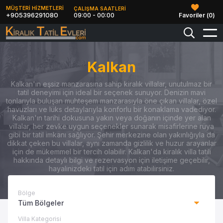
MÜŞTERİ HİZMETLERİ
ÇALIŞMA SAATLERİ
+905396291080
09:00 - 00:00
Favoriler (
0
)
Kalkan
Kalkan'ın eşsiz manzarasına sahip kiralık villalar, unutulmaz bir
tatil deneyimi için ideal bir seçenek sunuyor. Denizin mavi
tonlarıyla buluşan muhteşem manzarasıyla öne çıkan villalar, özel
havuzları ve lüks detaylarıyla konforlu bir konaklama vadediyor.
Kalkan'ın tarihi dokusuna yakın veya doğanın içinde yer alan
villalar, her zevke uygun seçenekler sunarak misafirlerine rüya
gibi bir tatil imkanı sağlıyor. Şehir merkezine olan yakınlığıyla da
dikkat çeken bu villalar, aynı zamanda gizlilik ve huzur arayanlar
için de mükemmel bir tercih olabilir. Kalkan'da kiralık villa tatili
hakkında detaylı bilgi ve rezervasyon için iletişime geçebilir,
hayalinizdeki tatil için adım atabilirsiniz.
Bölge
Tüm Bölgeler
Villa Kategorisi