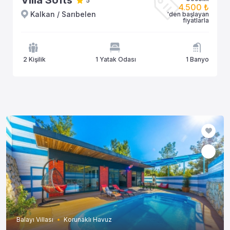
Villa Softs
5
4.500 ₺
Kalkan / Sarıbelen
'den başlayan
fiyatlarla
2 Kişilik
1 Yatak Odası
1 Banyo
Balayı Villası
Korunaklı Havuz