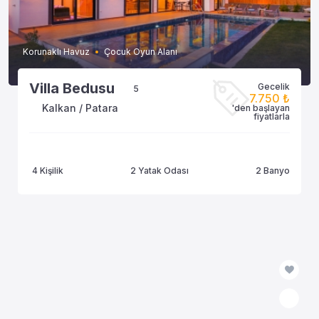
Korunaklı Havuz
Çocuk Oyun Alanı
Villa Bedusu
Gecelik
5
7.750 ₺
Kalkan / Patara
'den başlayan
fiyatlarla
4 Kişilik
2 Yatak Odası
2 Banyo