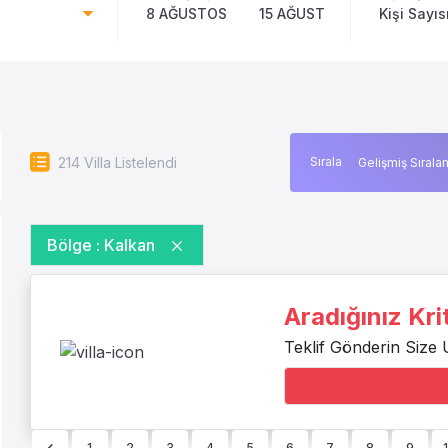
8 AĞUSTOS
15 AĞUSTOS
Kişi Sayıs
214
Villa Listelendi
Sırala
Bölge :
Kalkan
Aradığınız Kr
Teklif Gönderin Size 
1
2
3
4
5
6
7
8
9