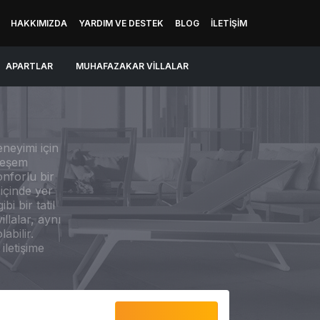
HAKKIMIZDA
YARDIM VE DESTEK
BLOG
İLETIŞIM
APARTLAR
MUHAFAZAKAR VILLALAR
eneyimi için
teşem
onforlu bir
içinde yer
i bir tatil
llalar, aynı
abilir.
iletişime