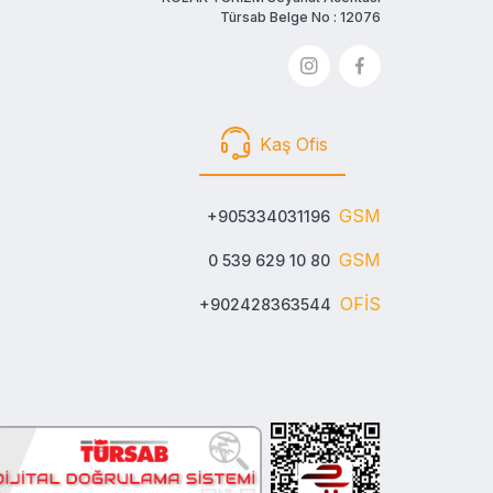
Türsab Belge No : 12076
Kaş Ofis
GSM
+905334031196
GSM
0 539 629 10 80
OFİS
+902428363544