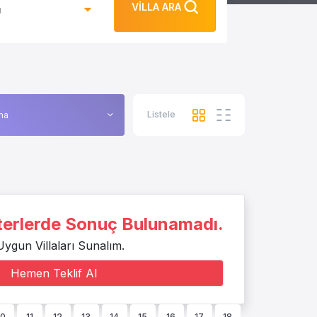
VİLLA ARA
ı
Listele
iterlerde Sonuç Bulunamadı.
Uygun Villaları Sunalım.
Hemen Teklif Al
10
11
12
13
14
15
16
17
18