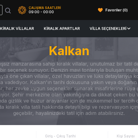
ÇALIŞMA SAATLERİ
Favoriler (
0
)
09:00 - 00:00
KIRALIK VILLALAR
KIRALIK APARTLAR
VILLA SEÇENEKLERI
Kalkan
şsiz manzarasına sahip kiralık villalar, unutulmaz bir tatil d
l bir seçenek sunuyor. Denizin mavi tonlarıyla buluşan muh
la öne çıkan villalar, özel havuzları ve lüks detaylarıyla k
 vadediyor. Kalkan'ın tarihi dokusuna yakın veya doğanın 
lar, her zevke uygun seçenekler sunarak misafirlerine rüya gib
ıyor. Şehir merkezine olan yakınlığıyla da dikkat çeken bu vi
a gizlilik ve huzur arayanlar için de mükemmel bir tercih ol
a kiralık villa tatili hakkında detaylı bilgi ve rezervasyon için 
geçebilir, hayalinizdeki tatil için adım atabilirsiniz.
Giriş - Çıkış Tarihi
Kişi Sayısı