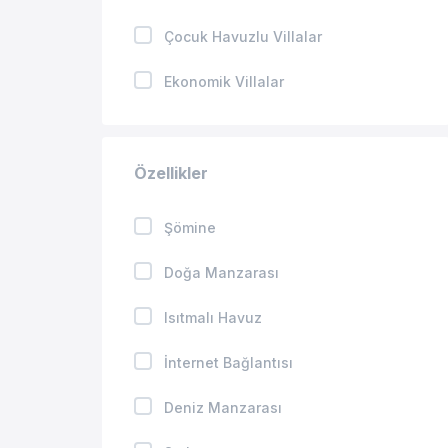
Çocuk Havuzlu Villalar
Ekonomik Villalar
Kapalı Havuzlu Villalar
Özellikler
Jakuzili Villalar
Isıtmalı Havuzlu Villalar
Şömine
Geniş Aileye Uygun Villalar
Doğa Manzarası
Balayı Villaları
Isıtmalı Havuz
Merkeze Yakın Villalar
İnternet Bağlantısı
Kış Aylarına Uygun Villalar
Deniz Manzarası
Evcil Hayvan İzinli Villalar