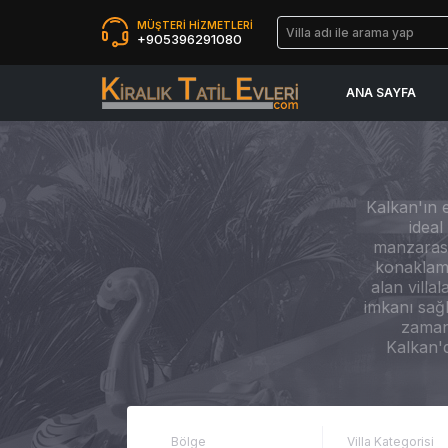
MÜŞTERİ HİZMETLERİ
+905396291080
ANA SAYFA
Kalkan'ın e
idea
manzarasıy
konaklama
alan villa
imkanı sağl
zamand
Kalkan'd
Bölge
Villa Kategorisi