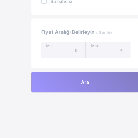
Su Isıtıcısı
Doğa Manzaralı Villalar
Tost Makinesi
Kahve Makinesi
Fiyat Aralığı Belirleyin
/ Günlük
TV
Min
Max
₺
₺
Uydu Alıcı
Özel Yüzme Havuzu
Ara
Yemek Masası
Mangal
Tenis Masası