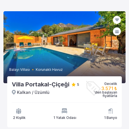
Balayı Villası
Korunaklı Havuz
Villa Portakal-Çiçeği
Gecelik
5
3.571 ₺
Kalkan / Üzümlü
'den başlayan
fiyatlarla
2 Kişilik
1 Yatak Odası
1 Banyo