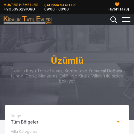
MÜŞTERİ HİZMETLERİ
ÇALIŞMA SAATLERİ
+905396291080
09:00 - 00:00
Favoriler (
0
)
Üzümlü
Üzümlü Köyü Temiz Havalı, Konforlu ve Yemyeşil Doğanın
İçinde, Deniz Manzarası Eşliğinde Kiralık Villaları ile sizleri
bekliyor
Bölge
Tüm Bölgeler
Villa Kategorisi