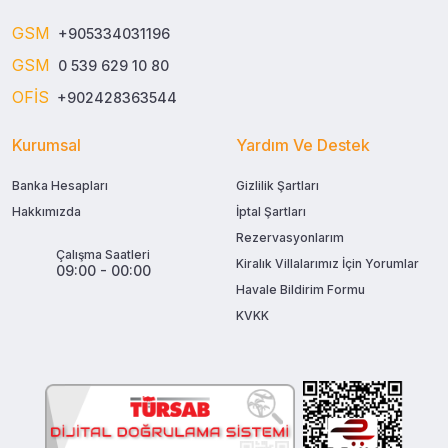
GSM
+905334031196
GSM
0 539 629 10 80
OFİS
+902428363544
Kurumsal
Yardım Ve Destek
Banka Hesapları
Gizlilik Şartları
Hakkımızda
İptal Şartları
Rezervasyonlarım
Çalışma Saatleri
Kiralık Villalarımız İçin Yorumlar
09:00 - 00:00
Havale Bildirim Formu
KVKK