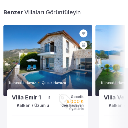
Benzer
Villaları Görüntüleyin
Korunaklı Havuz
Çocuk Havuzu
Korunaklı Havuz
Villa Emir 1
Villa Ve
Gecelik
5
6.000 ₺
Kalkan / Üzümlü
Kalkan /
'den başlayan
fiyatlarla