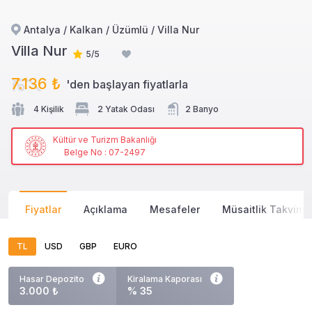
Antalya / Kalkan / Üzümlü / Villa Nur
Villa Nur
5/5
7.136 ₺
'den başlayan
fiyatlarla
4 Kişilik
2 Yatak Odası
2 Banyo
Kültür ve Turizm Bakanlığı
Belge No : 07-2497
Fiyatlar
Açıklama
Mesafeler
Müsaitlik Takvimi
TL
USD
GBP
EURO
Hasar Depozito
Kiralama Kaporası
3.000 ₺
% 35