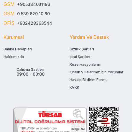
GSM
+905334031196
GSM
0 539 629 10 80
OFİS
+902428363544
Kurumsal
Yardım Ve Destek
Banka Hesapları
Gizlilik Şartları
Hakkımızda
İptal Şartları
Rezervasyonlarım
Çalışma Saatleri
Kiralık Villalarımız İçin Yorumlar
09:00 - 00:00
Havale Bildirim Formu
KVKK