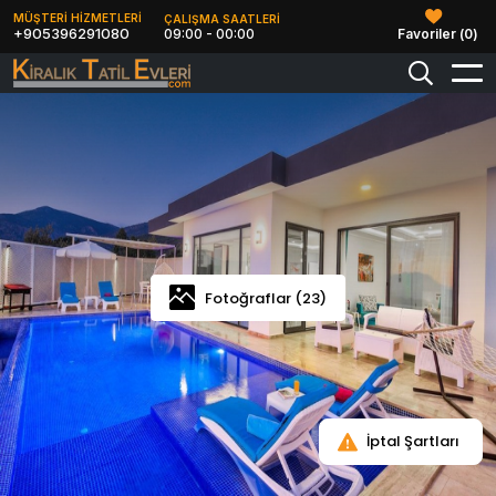
MÜŞTERİ HİZMETLERİ
ÇALIŞMA SAATLERİ
+905396291080
09:00 - 00:00
Favoriler (
0
)
Fotoğraflar (23)
İptal Şartları