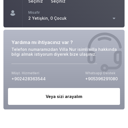
Seçiniz
Seçiniz
Misafir
2 Yetişkin, 0 Çocuk
Yardıma mı ihtiyacınız var ?
Telefon numaramızdan Villa Nur isimli villa hakkında
bilgi almak istiyorum diyerek bize ulaşınız.
Müşt. Hizmetleri
Whatsapp Destek
+902428363544
+905396291080
Veya sizi arayalım