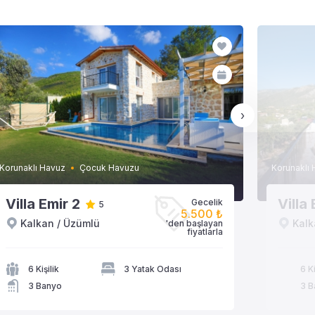
›
Korunaklı Havuz
Çocuk Havuzu
Korunaklı
Villa Emir 2
Villa 
Gecelik
5
5.500 ₺
Kalkan / Üzümlü
Kalk
'den başlayan
VİLLAYA GÖZAT
fiyatlarla
6 Kişilik
3 Yatak Odası
6 Ki
3 Banyo
3 B