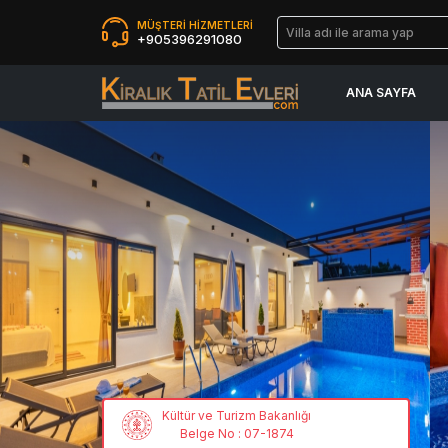
MÜŞTERİ HİZMETLERİ
+905396291080
ANA SAYFA
Kültür ve Turizm Bakanlığı
Belge No : 07-1874