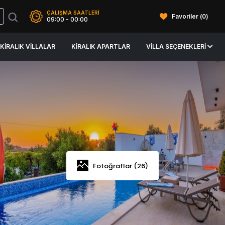
ÇALIŞMA SAATLERİ
Favoriler (
0
)
09:00 - 00:00
KIRALIK VILLALAR
KIRALIK APARTLAR
VILLA SEÇENEKLERI
Fotoğraflar (26)