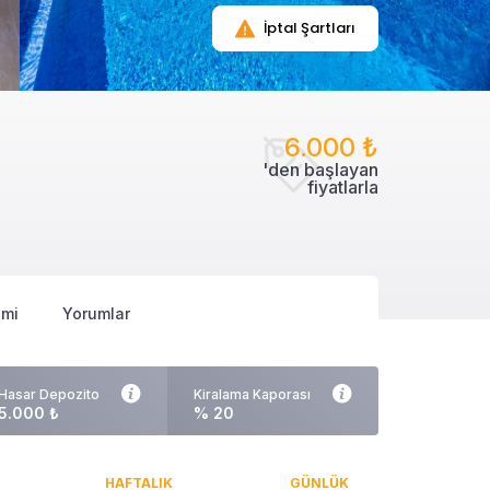
İptal Şartları
6.000 ₺
'den başlayan
fiyatlarla
imi
Yorumlar
Hasar Depozito
Kiralama Kaporası
5.000 ₺
% 20
HAFTALIK
GÜNLÜK