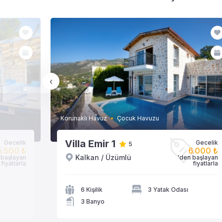
‹
Korunaklı Havuz
Çocuk Havuzu
Villa Emir 1
Gecelik
Gecelik
5
5.500 ₺
6.000 ₺
Kalkan / Üzümlü
 başlayan
'den başlayan
fiyatlarla
VİLLAYA GÖZAT
fiyatlarla
6 Kişilik
3 Yatak Odası
3 Banyo