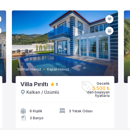
Isıtmalı Havuz
Kapalı Havuz
Villa Pırıltı
Gecelik
5
5.500 ₺
Kalkan / Üzümlü
'den başlayan
VİLLAYA GÖZAT
fiyatlarla
6 Kişilik
3 Yatak Odası
3 Banyo