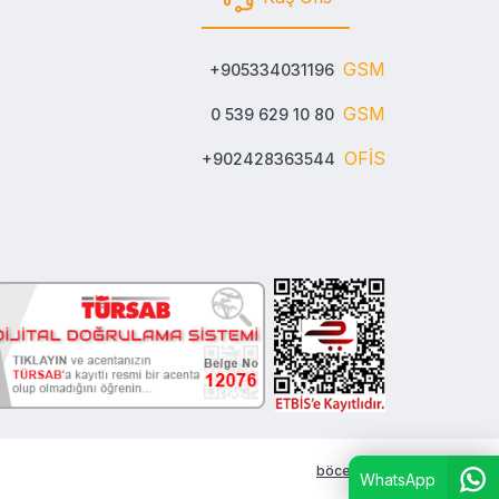
GSM
+905334031196
GSM
0 539 629 10 80
OFİS
+902428363544
böceksoft
WhatsApp