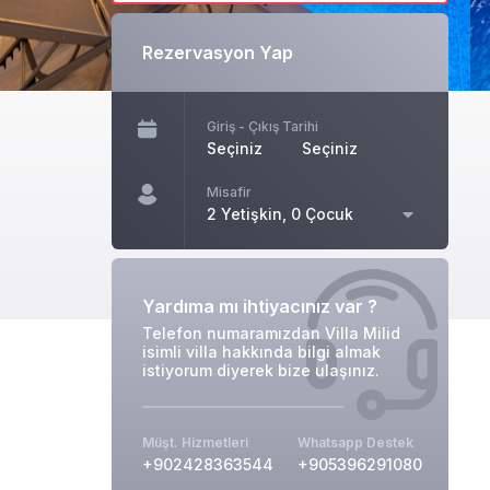
Rezervasyon Yap
Giriş - Çıkış Tarihi
Seçiniz
Seçiniz
Misafir
2 Yetişkin, 0 Çocuk
Yardıma mı ihtiyacınız var ?
Telefon numaramızdan Villa Milid
isimli villa hakkında bilgi almak
istiyorum diyerek bize ulaşınız.
Müşt. Hizmetleri
Whatsapp Destek
+902428363544
+905396291080