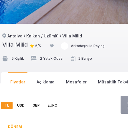
Antalya / Kalkan / Üzümlü / Villa Milid
Villa Milid
5/5
Arkadaşın ile Paylaş
5 Kişilik
2 Yatak Odası
2 Banyo
Fiyatlar
Açıklama
Mesafeler
Müsaitlik Takv
TL
USD
GBP
EURO
DÖNEM