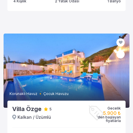
4 Kişilik
2 Yatak Odası
1 Banyo
Korunaklı Havuz
Çocuk Havuzu
Villa Özge
Gecelik
5
5.900 ₺
Kalkan / Üzümlü
'den başlayan
fiyatlarla