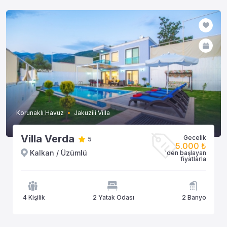
Korunaklı Havuz
Jakuzili Villa
Villa Verda
Gecelik
5
5.000 ₺
Kalkan / Üzümlü
'den başlayan
fiyatlarla
4 Kişilik
2 Yatak Odası
2 Banyo