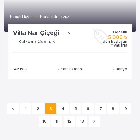
Kapalı Havuz
Korunaklı Havuz
Villa Nar Çiçeği
Gecelik
5
5.000 ₺
Kalkan / Gemicik
'den başlayan
fiyatlarla
4 Kişilik
2 Yatak Odası
2 Banyo
1
2
3
4
5
6
7
8
9
10
11
12
13