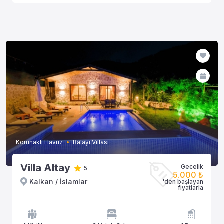
Korunaklı Havuz
Balayı Villası
Villa Altay
Gecelik
5
5.000 ₺
Kalkan / İslamlar
'den başlayan
fiyatlarla