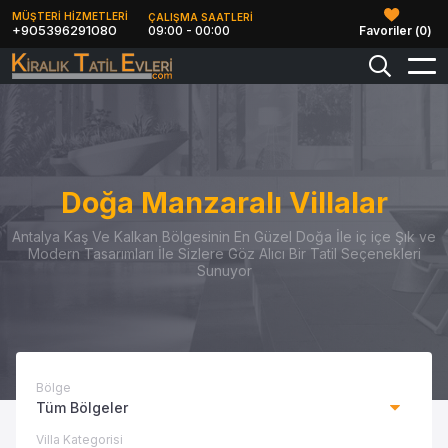
MÜŞTERİ HİZMETLERİ
ÇALIŞMA SAATLERİ
+905396291080
09:00 - 00:00
Favoriler (
0
)
Doğa Manzaralı Villalar
Antalya Kaş Ve Kalkan Bölgesinin En Güzel Doğa İle iç içe Şık ve
Modern Tasarımları İle Sizlere Göz Alıcı Bir Tatil Seçenekleri
Sunuyor
Bölge
Tüm Bölgeler
Villa Kategorisi