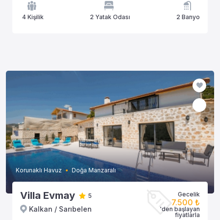
4 Kişilik
2 Yatak Odası
2 Banyo
Korunaklı Havuz
Doğa Manzaralı
Villa Evmay
Gecelik
5
7.500 ₺
Kalkan / Sarıbelen
'den başlayan
fiyatlarla