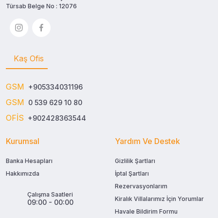
Türsab Belge No : 12076
Kaş Ofis
GSM
+905334031196
GSM
0 539 629 10 80
OFİS
+902428363544
Kurumsal
Yardım Ve Destek
Banka Hesapları
Gizlilik Şartları
Hakkımızda
İptal Şartları
Rezervasyonlarım
Çalışma Saatleri
Kiralık Villalarımız İçin Yorumlar
09:00 - 00:00
Havale Bildirim Formu