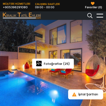
MÜŞTERİ HİZMETLERİ
ÇALIŞMA SAATLERİ
+905396291080
09:00 - 00:00
Favoriler (
0
)
Fotoğraflar (25)
İptal Şartları