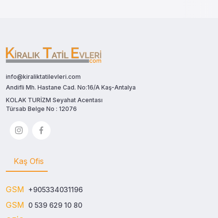
info@kiraliktatilevleri.com
Andifli Mh. Hastane Cad. No:16/A Kaş-Antalya
KOLAK TURİZM Seyahat Acentası
Türsab Belge No : 12076
Kaş Ofis
GSM
+905334031196
GSM
0 539 629 10 80