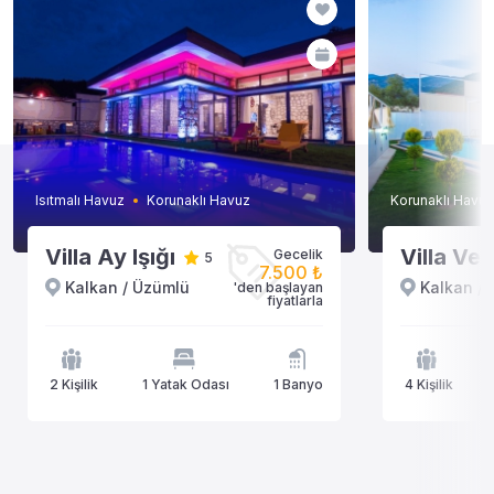
Isıtmalı Havuz
Korunaklı Havuz
Korunaklı Havuz
Villa Ay Işığı
Villa Ve
Gecelik
5
7.500 ₺
Kalkan / Üzümlü
Kalkan /
'den başlayan
fiyatlarla
2 Kişilik
1 Yatak Odası
1 Banyo
4 Kişilik