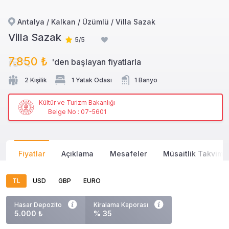
Antalya / Kalkan / Üzümlü / Villa Sazak
Villa Sazak
5/5
7.850 ₺
'den başlayan
fiyatlarla
2 Kişilik
1 Yatak Odası
1 Banyo
Kültür ve Turizm Bakanlığı
Belge No : 07-5601
Fiyatlar
Açıklama
Mesafeler
Müsaitlik Takvimi
TL
USD
GBP
EURO
Hasar Depozito
Kiralama Kaporası
5.000 ₺
% 35