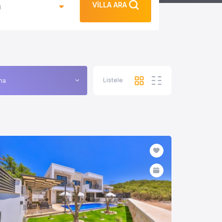
VİLLA ARA
ı
Listele