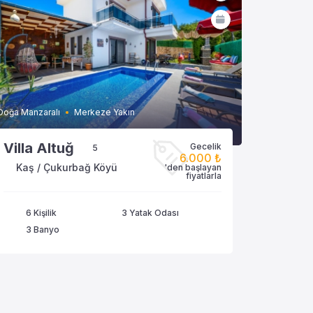
Doğa Manzaralı
Merkeze Yakın
Villa Altuğ
Gecelik
5
6.000 ₺
Kaş / Çukurbağ Köyü
'den başlayan
VİLLAYA GÖZAT
fiyatlarla
6 Kişilik
3 Yatak Odası
3 Banyo