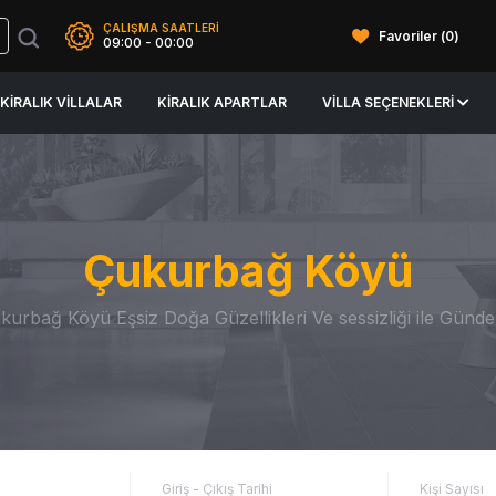
ÇALIŞMA SAATLERİ
Favoriler (
0
)
09:00 - 00:00
KIRALIK VILLALAR
KIRALIK APARTLAR
VILLA SEÇENEKLERI
Çukurbağ Köyü
kurbağ Köyü Eşsiz Doğa Güzellikleri Ve sessizliği ile Günde
Giriş - Çıkış Tarihi
Kişi Sayısı