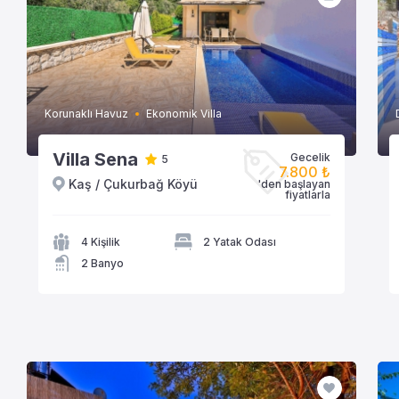
Korunaklı Havuz
Ekonomik Villa
Villa Sena
Gecelik
5
7.800 ₺
Kaş / Çukurbağ Köyü
'den başlayan
VİLLAYA GÖZAT
fiyatlarla
4 Kişilik
2 Yatak Odası
2 Banyo