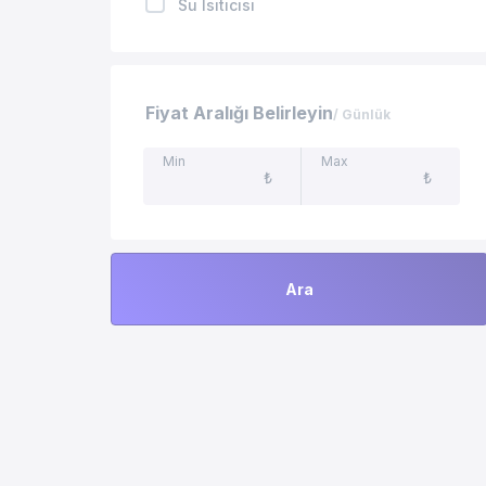
Su Isıtıcısı
Doğa Manzaralı Villalar
Tost Makinesi
Kahve Makinesi
Fiyat Aralığı Belirleyin
/ Günlük
TV
Min
Max
₺
₺
Uydu Alıcı
Özel Yüzme Havuzu
Ara
Yemek Masası
Mangal
Tenis Masası