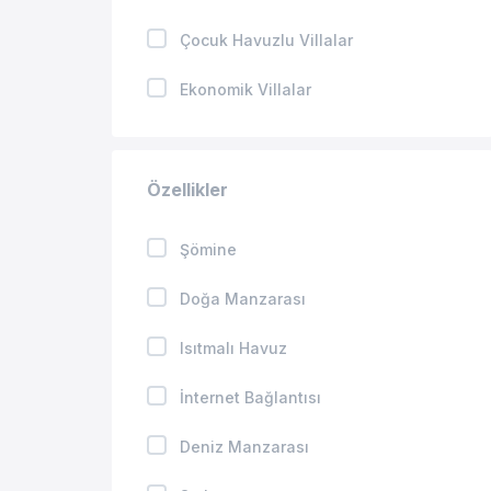
Çocuk Havuzlu Villalar
Ekonomik Villalar
Kapalı Havuzlu Villalar
Özellikler
Jakuzili Villalar
Isıtmalı Havuzlu Villalar
Şömine
Geniş Aileye Uygun Villalar
Doğa Manzarası
Balayı Villaları
Isıtmalı Havuz
Merkeze Yakın Villalar
İnternet Bağlantısı
Kış Aylarına Uygun Villalar
Deniz Manzarası
Evcil Hayvan İzinli Villalar