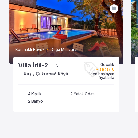
Korunaklı Havuz
Doğa Manzaralı
Villa İdil-2
Gecelik
5
5.000 ₺
Kaş / Çukurbağ Köyü
'den başlayan
VİLLAYA GÖZAT
fiyatlarla
4 Kişilik
2 Yatak Odası
2 Banyo