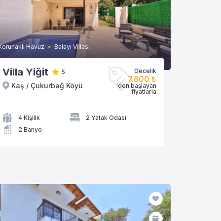
Korunaklı Havuz
Balayı Villası
Villa Yiğit
Gecelik
5
7.800 ₺
Kaş / Çukurbağ Köyü
'den başlayan
VİLLAYA GÖZAT
fiyatlarla
4 Kişilik
2 Yatak Odası
2 Banyo