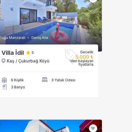
Doğa Manzaralı
Geniş Aile
Villa İdil
Gecelik
5
5.000 ₺
Kaş / Çukurbağ Köyü
'den başlayan
VİLLAYA GÖZAT
fiyatlarla
6 Kişilik
3 Yatak Odası
3 Banyo