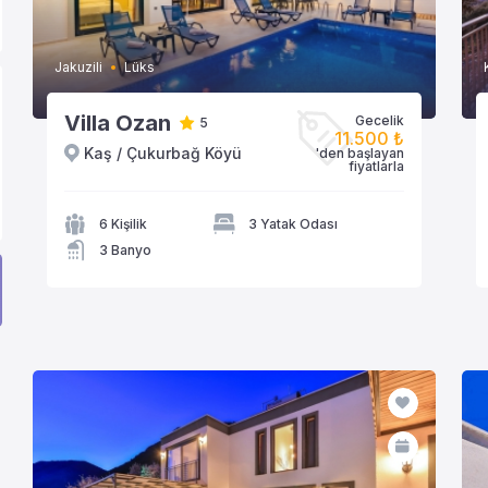
Jakuzili
Lüks
Villa Ozan
Gecelik
5
11.500 ₺
Kaş / Çukurbağ Köyü
'den başlayan
VİLLAYA GÖZAT
fiyatlarla
6 Kişilik
3 Yatak Odası
3 Banyo