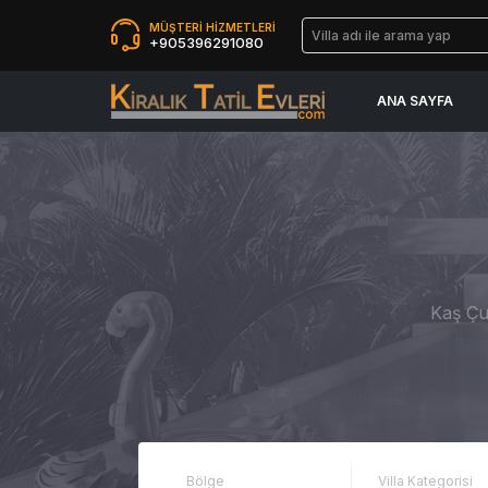
MÜŞTERİ HİZMETLERİ
+905396291080
ANA SAYFA
Kaş Çu
Bölge
Villa Kategorisi