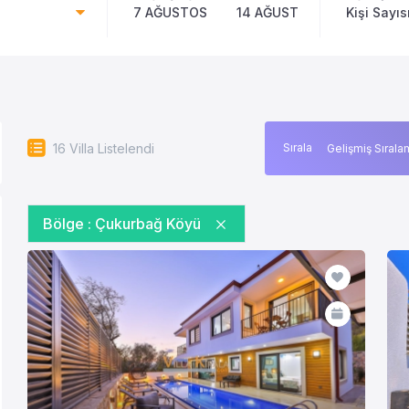
7 AĞUSTOS
14 AĞUSTOS
Kişi Sayıs
16
Villa Listelendi
Sırala
Bölge :
Çukurbağ Köyü