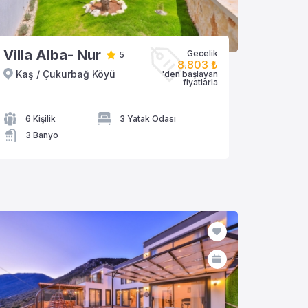
Villa Alba- Nur
Gecelik
5
8.803 ₺
Kaş / Çukurbağ Köyü
'den başlayan
VİLLAYA GÖZAT
fiyatlarla
6 Kişilik
3 Yatak Odası
3 Banyo