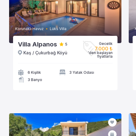
Korunaklı Havuz
Lüks Villa
Villa Alpanos
Gecelik
5
7.000 ₺
Kaş / Çukurbağ Köyü
'den başlayan
VİLLAYA GÖZAT
fiyatlarla
6 Kişilik
3 Yatak Odası
3 Banyo