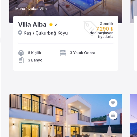
Muhafazakar Villa
Villa Alba
Gecelik
5
7.290 ₺
Kaş / Çukurbağ Köyü
'den başlayan
VİLLAYA GÖZAT
fiyatlarla
6 Kişilik
3 Yatak Odası
3 Banyo