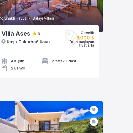
Korunaklı Havuz
Balayı Villası
Villa Ases
Gecelik
5
6.000 ₺
Kaş / Çukurbağ Köyü
'den başlayan
VİLLAYA GÖZAT
fiyatlarla
4 Kişilik
2 Yatak Odası
2 Banyo