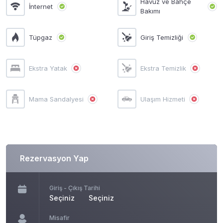
Havuz ve Bahçe
İnternet
Bakımı
Tüpgaz
Giriş Temizliği
Ekstra Yatak
Ekstra Temizlik
Mama Sandalyesi
Ulaşım Hizmeti
Rezervasyon Yap
Giriş - Çıkış Tarihi
Seçiniz
Seçiniz
Misafir