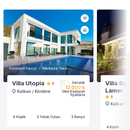
Korunaklı Havuz
Merkeze Yakın
Villa Utopia
Villa Sui
Gecelik
5
13.000 ₺
Lamer
Kalkan / Kördere
'den başlayan
fiyatlarla
5
Kalkan / 
6 Kişilik
3 Yatak Odası
3 Banyo
4 Kişilik