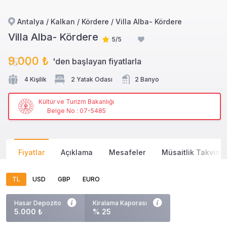
Antalya / Kalkan / Kördere / Villa Alba- Kördere
Villa Alba- Kördere
5/5
9.000 ₺
'den başlayan
fiyatlarla
4 Kişilik
2 Yatak Odası
2 Banyo
Kültür ve Turizm Bakanlığı
Belge No : 07-5485
Fiyatlar
Açıklama
Mesafeler
Müsaitlik Takvimi
TL
USD
GBP
EURO
Hasar Depozito
Kiralama Kaporası
5.000 ₺
% 25