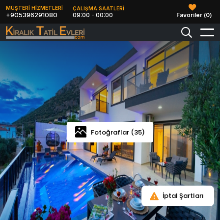
MÜŞTERİ HİZMETLERİ
ÇALIŞMA SAATLERİ
+905396291080
09:00 - 00:00
Favoriler (
0
)
Fotoğraflar (35)
İptal Şartları