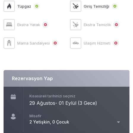
Tüpgaz
Giriş Temizliği
Ekstra Yatak
Ekstra Temizlik
Mama Sandalyesi
Ulaşım Hizmeti
Rezervasyon Yap
Kısasüreli tarihinizi seçiniz
Misafir
2 Yetişkin, 0 Çocuk