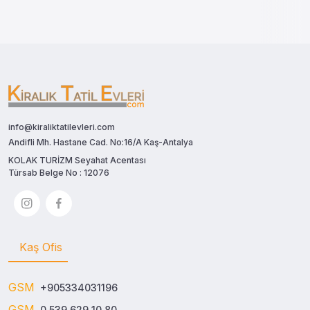
info@kiraliktatilevleri.com
Andifli Mh. Hastane Cad. No:16/A Kaş-Antalya
KOLAK TURİZM Seyahat Acentası
Türsab Belge No : 12076
Kaş Ofis
GSM
+905334031196
GSM
0 539 629 10 80