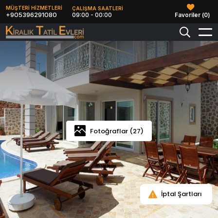
MÜŞTERİ HİZMETLERİ
ÇALIŞMA SAATLERİ
+905396291080
09:00 - 00:00
Favoriler (
0
)
Fotoğraflar (27)
İptal Şartları