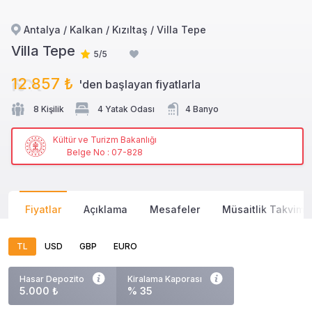
Antalya / Kalkan / Kızıltaş / Villa Tepe
Villa Tepe
5/5
12.857 ₺
'den başlayan
fiyatlarla
8 Kişilik
4 Yatak Odası
4 Banyo
Kültür ve Turizm Bakanlığı
Belge No : 07-828
Fiyatlar
Açıklama
Mesafeler
Müsaitlik Takvimi
TL
USD
GBP
EURO
Hasar Depozito
Kiralama Kaporası
5.000 ₺
% 35