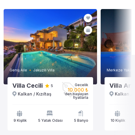
Geniş Aile
Jakuzili Villa
Merkeze Yakın
Villa Cecili
Villa Art
Gecelik
5
10.000 ₺
Kalkan / Kızıltaş
Kalkan / K
'den başlayan
fiyatlarla
9 Kişilik
5 Yatak Odası
5 Banyo
10 Kişilik