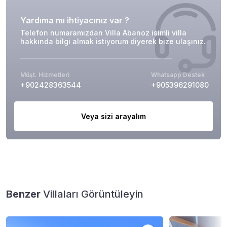
Yardıma mı ihtiyacınız var ?
Telefon numaramızdan Villa Abanoz isimli villa
hakkında bilgi almak istiyorum diyerek bize ulaşınız.
Müşt. Hizmetleri
Whatsapp Destek
+902428363544
+905396291080
Veya sizi arayalım
Benzer
Villaları Görüntüleyin