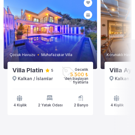
Çocuk Havuzu
Muhafazakar Villa
Korunaklı Havuz
Villa Platin
Villa Ay
Gecelik
5
5.500 ₺
Kalkan / İslamlar
Kalkan / 
'den başlayan
fiyatlarla
4 Kişilik
2 Yatak Odası
2 Banyo
4 Kişilik