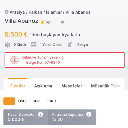
Antalya / Kalkan / İslamlar / Villa Abanoz
Villa Abanoz
5/5
5.500 ₺
'den başlayan
fiyatlarla
2 Kişilik
1 Yatak Odası
1 Banyo
Kültür ve Turizm Bakanlığı
Belge No : 07-8870
Fiyatlar
Açıklama
Mesafeler
Müsaitlik Takvimi
TL
USD
GBP
EURO
Hasar Depozito
Kiralama Kaporası
5.000 ₺
% 20