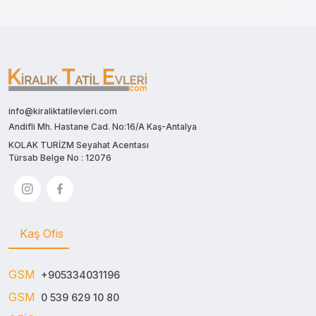
info@kiraliktatilevleri.com
Andifli Mh. Hastane Cad. No:16/A Kaş-Antalya
KOLAK TURİZM Seyahat Acentası
Türsab Belge No : 12076
Kaş Ofis
GSM
+905334031196
GSM
0 539 629 10 80