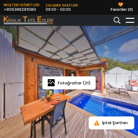
MÜŞTERİ HİZMETLERİ
ÇALIŞMA SAATLERİ
+905396291080
09:00 - 00:00
Favoriler (
0
)
Fotoğraflar (21)
İptal Şartları