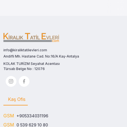
info@kiraliktatilevleri.com
Andifli Mh. Hastane Cad. No:16/A Kaş-Antalya
KOLAK TURİZM Seyahat Acentası
Türsab Belge No : 12076
Kaş Ofis
GSM
+905334031196
GSM
0 539 629 10 80