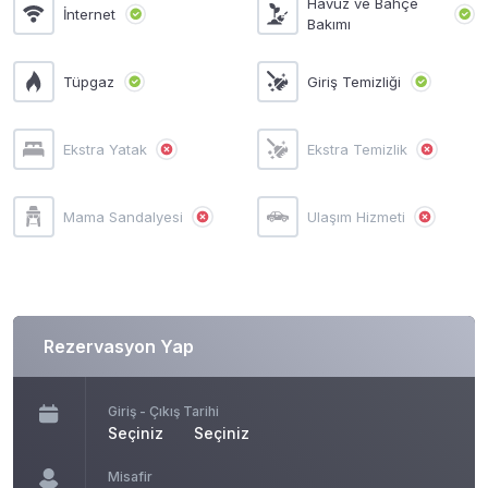
Havuz ve Bahçe
İnternet
Bakımı
Tüpgaz
Giriş Temizliği
Ekstra Yatak
Ekstra Temizlik
Mama Sandalyesi
Ulaşım Hizmeti
Rezervasyon Yap
Giriş - Çıkış Tarihi
Seçiniz
Seçiniz
Misafir