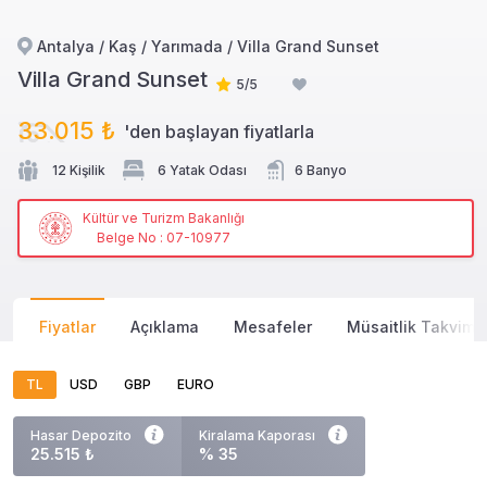
Antalya / Kaş / Yarımada / Villa Grand Sunset
Villa Grand Sunset
5/5
33.015 ₺
'den başlayan
fiyatlarla
12 Kişilik
6 Yatak Odası
6 Banyo
Kültür ve Turizm Bakanlığı
Belge No : 07-10977
Fiyatlar
Açıklama
Mesafeler
Müsaitlik Takvimi
TL
USD
GBP
EURO
Hasar Depozito
Kiralama Kaporası
25.515 ₺
% 35