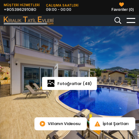
MÜŞTERİ HİZMETLERİ
ÇALIŞMA SAATLERİ
+905396291080
09:00 - 00:00
Favoriler (
0
)
Fotoğraflar (48)
Villanın Videosu
İptal Şartları