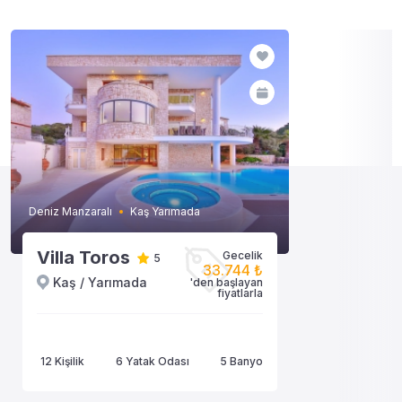
Deniz Manzaralı
Kaş Yarımada
Villa Toros
Gecelik
5
33.744 ₺
Kaş / Yarımada
'den başlayan
fiyatlarla
12 Kişilik
6 Yatak Odası
5 Banyo