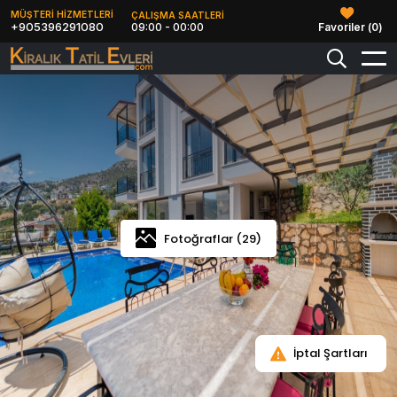
MÜŞTERİ HİZMETLERİ
ÇALIŞMA SAATLERİ
+905396291080
09:00 - 00:00
Favoriler (
0
)
Fotoğraflar (29)
İptal Şartları