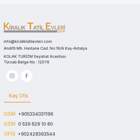
info@kiraliktatilevleri.com
Andifli Mh. Hastane Cad. No:16/A Kaş-Antalya
KOLAK TURİZM Seyahat Acentası
Türsab Belge No : 12076
Kaş Ofis
GSM
+905334031196
GSM
0 539 629 10 80
OFİS
+902428363544