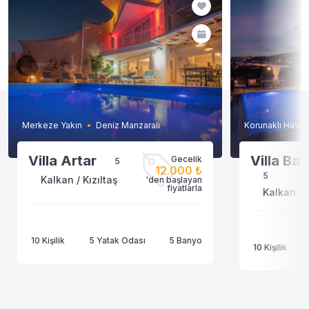
Merkeze Yakın
Deniz Manzaralı
Korunaklı Havuz
Villa Artar
Villa Ba
Gecelik
5
12.000 ₺
5
Kalkan / Kızıltaş
'den başlayan
fiyatlarla
Kalkan / K
10 Kişilik
5 Yatak Odası
5 Banyo
10 Kişilik