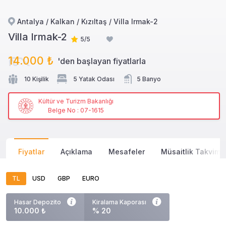
Antalya / Kalkan / Kızıltaş / Villa Irmak-2
Villa Irmak-2
5/5
14.000 ₺
'den başlayan
fiyatlarla
10 Kişilik
5 Yatak Odası
5 Banyo
Kültür ve Turizm Bakanlığı
Belge No : 07-1615
Fiyatlar
Açıklama
Mesafeler
Müsaitlik Takvimi
TL
USD
GBP
EURO
Hasar Depozito
Kiralama Kaporası
10.000 ₺
% 20