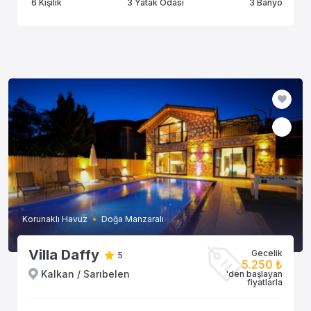
6 Kişilik
3 Yatak Odası
3 Banyo
Korunaklı Havuz
Doğa Manzaralı
Villa Daffy
Gecelik
5
5.250 ₺
Kalkan / Sarıbelen
'den başlayan
fiyatlarla