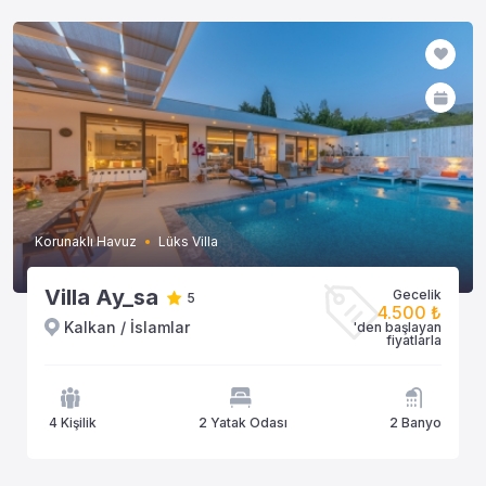
Korunaklı Havuz
Lüks Villa
Villa Ay_sa
Gecelik
5
4.500 ₺
Kalkan / İslamlar
'den başlayan
fiyatlarla
4 Kişilik
2 Yatak Odası
2 Banyo