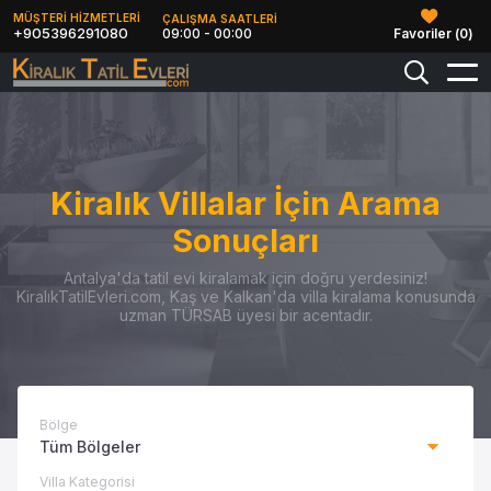
MÜŞTERİ HİZMETLERİ
ÇALIŞMA SAATLERİ
+905396291080
09:00 - 00:00
Favoriler (
0
)
Kiralık Villalar İçin Arama
Sonuçları
Antalya'da tatil evi kiralamak için doğru yerdesiniz!
KiralıkTatilEvleri.com, Kaş ve Kalkan'da villa kiralama konusunda
uzman TÜRSAB üyesi bir acentadır.
Bölge
Tüm Bölgeler
Villa Kategorisi