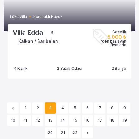
Lüks Villa
Korunaklı Havuz
Villa Edda
Gecelik
5
5.000 ₺
Kalkan / Sarıbelen
'den başlayan
fiyatlarla
4 Kişilik
2 Yatak Odası
2 Banyo
1
2
3
4
5
6
7
8
9
10
11
12
13
14
15
16
17
18
19
20
21
22