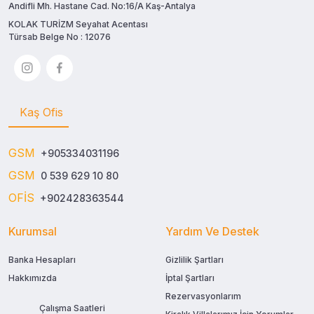
Andifli Mh. Hastane Cad. No:16/A Kaş-Antalya
KOLAK TURİZM Seyahat Acentası
Türsab Belge No : 12076
Kaş Ofis
GSM
+905334031196
GSM
0 539 629 10 80
OFİS
+902428363544
Kurumsal
Yardım Ve Destek
Banka Hesapları
Gizlilik Şartları
Hakkımızda
İptal Şartları
Rezervasyonlarım
Çalışma Saatleri